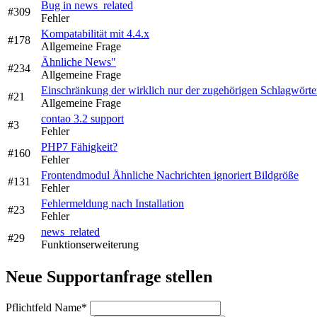
Bug in news_related
#309
Fehler
Kompatabilität mit 4.4.x
#178
Allgemeine Frage
Ähnliche News"
#234
Allgemeine Frage
Einschränkung der wirklich nur der zugehörigen Schlagwörte
#21
Allgemeine Frage
contao 3.2 support
#3
Fehler
PHP7 Fähigkeit?
#160
Fehler
Frontendmodul Ähnliche Nachrichten ignoriert Bildgröße
#131
Fehler
Fehlermeldung nach Installation
#23
Fehler
news_related
#29
Funktionserweiterung
Neue Supportanfrage stellen
Pflichtfeld
Name
*